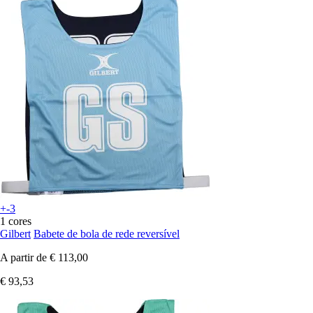
+-3
1 cores
Gilbert
Babete de bola de rede reversível
A partir de
€ 113,00
€ 93,53