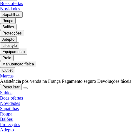
Boas ofertas
Novidades
Sapatilhas
Roupa
Balões
Protecções
Adepto
Lifestyle
Equipamento
Praia
Manutenção física
Outlet
Marcas
Assistência pós-venda na França
Pagamento seguro
Devoluções fáceis
Pesquisar
Saldos
Boas ofertas
Novidades
Sapatilhas
Roupa
Balões
Protecções
Adepto