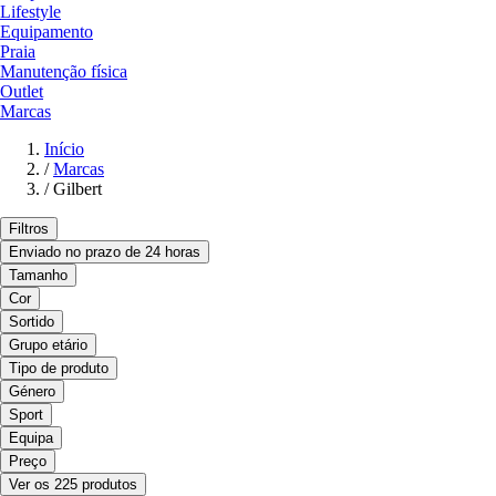
Lifestyle
Equipamento
Praia
Manutenção física
Outlet
Marcas
Início
/
Marcas
/
Gilbert
Filtros
Enviado no prazo de 24 horas
Tamanho
Cor
Sortido
Grupo etário
Tipo de produto
Género
Sport
Equipa
Preço
Ver os 225 produtos