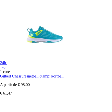
24h
+-3
1 cores
Gilbert
Chassuresnetball &amp; korfball
A partir de
€ 98,00
€ 61,47