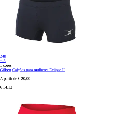
24h
+-3
1 cores
Gilbert
Calções para mulheres Eclipse II
A partir de
€ 20,00
€ 14,12