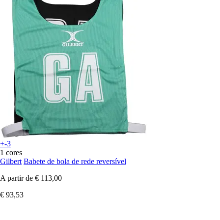
+-3
1 cores
Gilbert
Babete de bola de rede reversível
A partir de
€ 113,00
€ 93,53