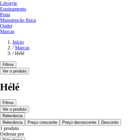
Lifestyle
Equipamento
Praia
Manutenção física
Outlet
Marcas
Início
/
Marcas
/
Hélé
Filtros
Ver o produto
Hélé
Filtros
Ver o produto
Relevância
Relevância
Preço crescente
Preço decrescente
Desconto
1 produto
Ordenar por