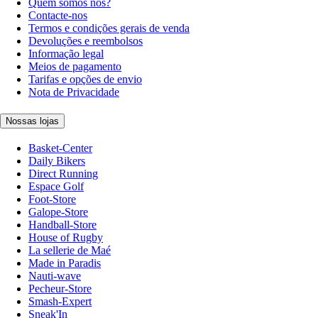
Quem somos nós?
Contacte-nos
Termos e condições gerais de venda
Devoluções e reembolsos
Informação legal
Meios de pagamento
Tarifas e opções de envio
Nota de Privacidade
Nossas lojas
Basket-Center
Daily Bikers
Direct Running
Espace Golf
Foot-Store
Galope-Store
Handball-Store
House of Rugby
La sellerie de Maé
Made in Paradis
Nauti-wave
Pecheur-Store
Smash-Expert
Sneak'In