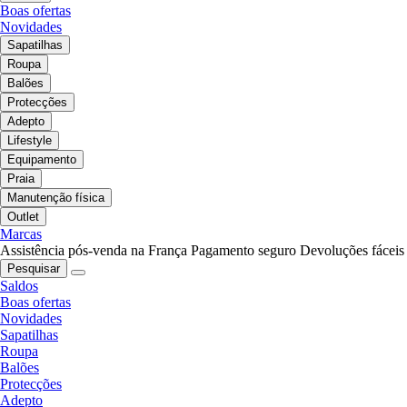
Boas ofertas
Novidades
Sapatilhas
Roupa
Balões
Protecções
Adepto
Lifestyle
Equipamento
Praia
Manutenção física
Outlet
Marcas
Assistência pós-venda na França
Pagamento seguro
Devoluções fáceis
Pesquisar
Saldos
Boas ofertas
Novidades
Sapatilhas
Roupa
Balões
Protecções
Adepto