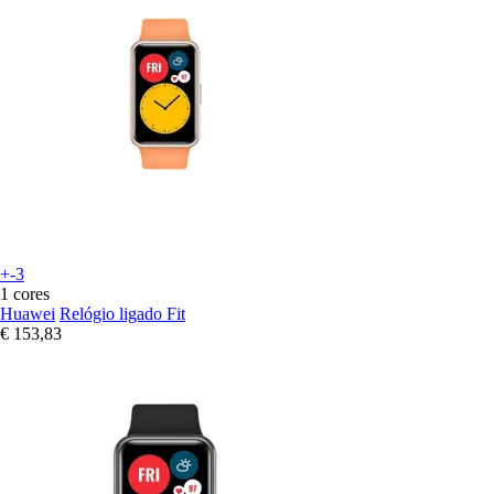
+-3
1 cores
Huawei
Relógio ligado Fit
€ 153,83