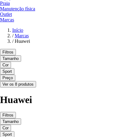
Praia
Manutenção física
Outlet
Marcas
Início
/
Marcas
/
Huawei
Filtros
Tamanho
Cor
Sport
Preço
Ver os 8 produtos
Huawei
Filtros
Tamanho
Cor
Sport