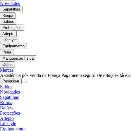
Novidades
Sapatilhas
Roupa
Balões
Protecções
Adepto
Lifestyle
Equipamento
Praia
Manutenção física
Outlet
Marcas
Assistência pós-venda na França
Pagamento seguro
Devoluções fáceis
Pesquisar
Saldos
Novidades
Sapatilhas
Roupa
Balões
Protecções
Adepto
Lifestyle
Equipamento