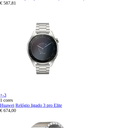
€ 587,81
+-3
1 cores
Huawei
Relógio ligado 3 pro Elite
€ 674,00