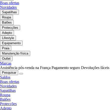
Boas ofertas
Novidades
Sapatilhas
Roupa
Balões
Protecções
Adepto
Lifestyle
Equipamento
Praia
Manutenção física
Outlet
Marcas
Assistência pós-venda na França
Pagamento seguro
Devoluções fáceis
Pesquisar
Saldos
Boas ofertas
Novidades
Sapatilhas
Roupa
Balões
Protecções
Adepto