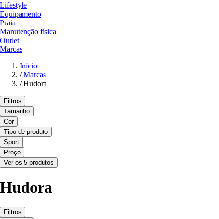
Lifestyle
Equipamento
Praia
Manutenção física
Outlet
Marcas
Início
/
Marcas
/
Hudora
Filtros
Tamanho
Cor
Tipo de produto
Sport
Preço
Ver os 5 produtos
Hudora
Filtros