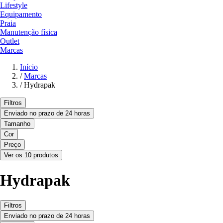
Lifestyle
Equipamento
Praia
Manutenção física
Outlet
Marcas
Início
/
Marcas
/
Hydrapak
Filtros
Enviado no prazo de 24 horas
Tamanho
Cor
Preço
Ver os 10 produtos
Hydrapak
Filtros
Enviado no prazo de 24 horas