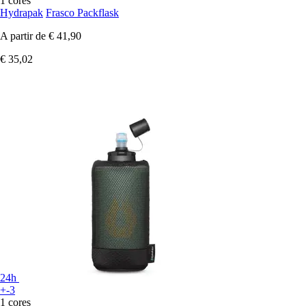
1 cores
Hydrapak
Frasco Packflask
A partir de
€ 41,90
€ 35,02
24h
+-3
1 cores