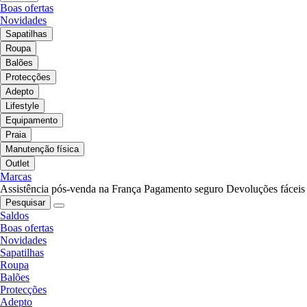
Boas ofertas
Novidades
Sapatilhas
Roupa
Balões
Protecções
Adepto
Lifestyle
Equipamento
Praia
Manutenção física
Outlet
Marcas
Assistência pós-venda na França
Pagamento seguro
Devoluções fáceis
Pesquisar
Saldos
Boas ofertas
Novidades
Sapatilhas
Roupa
Balões
Protecções
Adepto