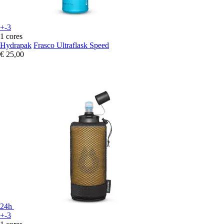
+-3
1 cores
Hydrapak
Frasco Ultraflask Speed
€ 25,00
24h
+-3