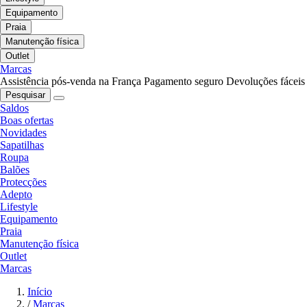
Equipamento
Praia
Manutenção física
Outlet
Marcas
Assistência pós-venda na França
Pagamento seguro
Devoluções fáceis
Pesquisar
Saldos
Boas ofertas
Novidades
Sapatilhas
Roupa
Balões
Protecções
Adepto
Lifestyle
Equipamento
Praia
Manutenção física
Outlet
Marcas
Início
/
Marcas