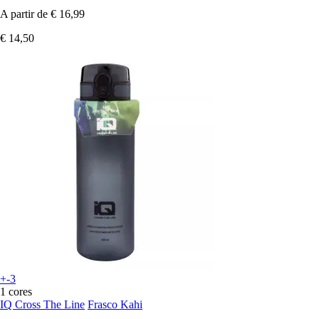
A partir de
€ 16,99
€ 14,50
+-3
1 cores
IQ Cross The Line
Frasco Kahi