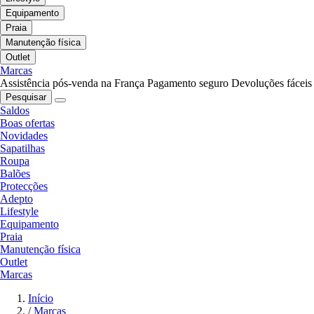
Equipamento
Praia
Manutenção física
Outlet
Marcas
Assistência pós-venda na França
Pagamento seguro
Devoluções fáceis
Pesquisar
Saldos
Boas ofertas
Novidades
Sapatilhas
Roupa
Balões
Protecções
Adepto
Lifestyle
Equipamento
Praia
Manutenção física
Outlet
Marcas
Início
/
Marcas