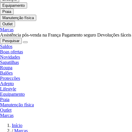
Equipamento
Praia
Manutenção física
Outlet
Marcas
Assistência pós-venda na França
Pagamento seguro
Devoluções fáceis
Pesquisar
Saldos
Boas ofertas
Novidades
Sapatilhas
Roupa
Balões
Protecções
Adepto
Lifestyle
Equipamento
Praia
Manutenção física
Outlet
Marcas
Início
/
Marcas