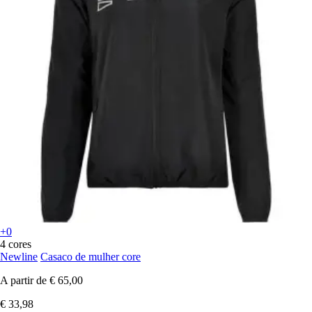
+0
4 cores
Newline
Casaco de mulher core
A partir de
€ 65,00
€ 33,98