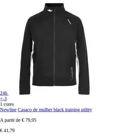
24h
+-3
1 cores
Newline
Casaco de mulher black training utility
A partir de
€ 79,95
€ 41,79