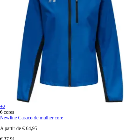
+2
6 cores
Newline
Casaco de mulher core
A partir de
€ 64,95
€ 37,91