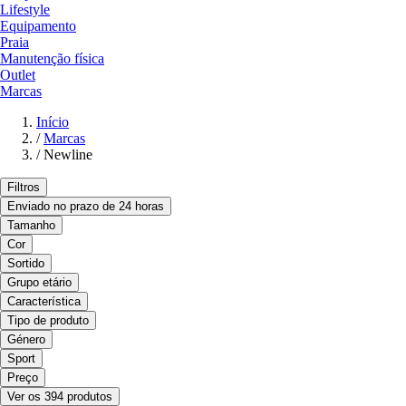
Lifestyle
Equipamento
Praia
Manutenção física
Outlet
Marcas
Início
/
Marcas
/
Newline
Filtros
Enviado no prazo de 24 horas
Tamanho
Cor
Sortido
Grupo etário
Característica
Tipo de produto
Género
Sport
Preço
Ver os 394 produtos