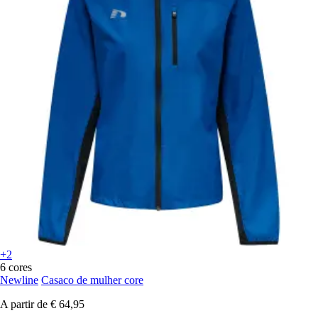
+2
6 cores
Newline
Casaco de mulher core
A partir de
€ 64,95