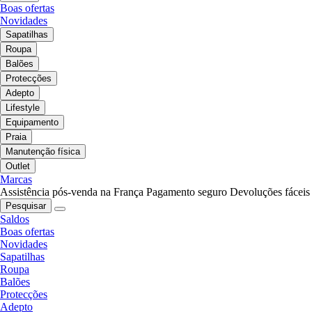
Boas ofertas
Novidades
Sapatilhas
Roupa
Balões
Protecções
Adepto
Lifestyle
Equipamento
Praia
Manutenção física
Outlet
Marcas
Assistência pós-venda na França
Pagamento seguro
Devoluções fáceis
Pesquisar
Saldos
Boas ofertas
Novidades
Sapatilhas
Roupa
Balões
Protecções
Adepto