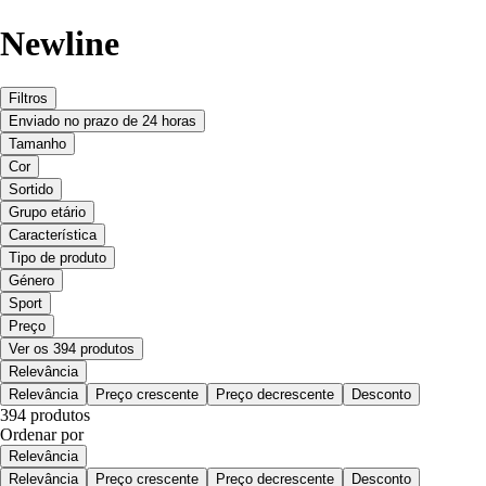
Newline
Filtros
Enviado no prazo de 24 horas
Tamanho
Cor
Sortido
Grupo etário
Característica
Tipo de produto
Género
Sport
Preço
Ver os 394 produtos
Relevância
Relevância
Preço crescente
Preço decrescente
Desconto
394 produtos
Ordenar por
Relevância
Relevância
Preço crescente
Preço decrescente
Desconto