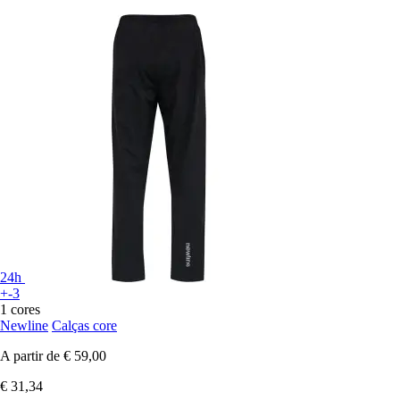
24h
+-3
1 cores
Newline
Calças core
A partir de
€ 59,00
€ 31,34