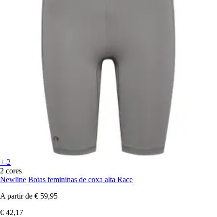
+-2
2 cores
Newline
Botas femininas de coxa alta Race
A partir de
€ 59,95
€ 42,17