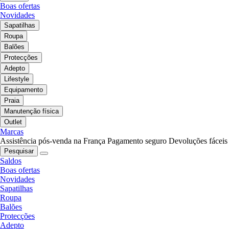
Boas ofertas
Novidades
Sapatilhas
Roupa
Balões
Protecções
Adepto
Lifestyle
Equipamento
Praia
Manutenção física
Outlet
Marcas
Assistência pós-venda na França
Pagamento seguro
Devoluções fáceis
Pesquisar
Saldos
Boas ofertas
Novidades
Sapatilhas
Roupa
Balões
Protecções
Adepto