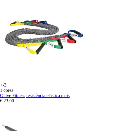
+-3
1 cores
O'live Fitness
resistência elástica mais
€ 23,00