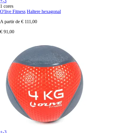
+-3
1 cores
O'live Fitness
Haltere hexagonal
A partir de
€ 111,00
€ 91,00
+-3