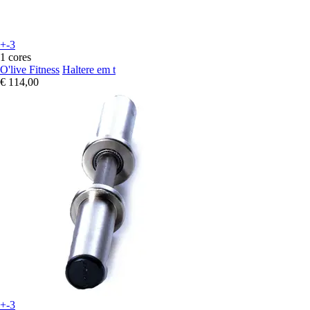
+-3
1 cores
O'live Fitness
Haltere em t
€ 114,00
+-3