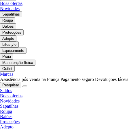
Boas ofertas
Novidades
Sapatilhas
Roupa
Balões
Protecções
Adepto
Lifestyle
Equipamento
Praia
Manutenção física
Outlet
Marcas
Assistência pós-venda na França
Pagamento seguro
Devoluções fáceis
Pesquisar
Saldos
Boas ofertas
Novidades
Sapatilhas
Roupa
Balões
Protecções
Adepto