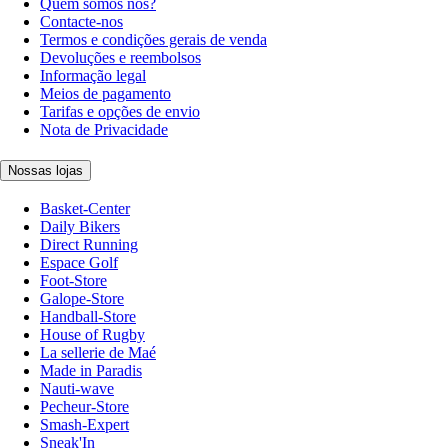
Quem somos nós?
Contacte-nos
Termos e condições gerais de venda
Devoluções e reembolsos
Informação legal
Meios de pagamento
Tarifas e opções de envio
Nota de Privacidade
Nossas lojas
Basket-Center
Daily Bikers
Direct Running
Espace Golf
Foot-Store
Galope-Store
Handball-Store
House of Rugby
La sellerie de Maé
Made in Paradis
Nauti-wave
Pecheur-Store
Smash-Expert
Sneak'In