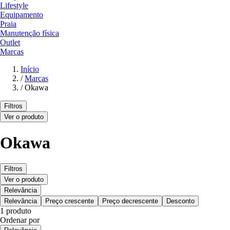
Lifestyle
Equipamento
Praia
Manutenção física
Outlet
Marcas
Início
/
Marcas
/
Okawa
Filtros
Ver o produto
Okawa
Filtros
Ver o produto
Relevância
Relevância
Preço crescente
Preço decrescente
Desconto
1 produto
Ordenar por