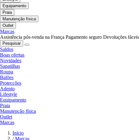
Equipamento
Praia
Manutenção física
Outlet
Marcas
Assistência pós-venda na França
Pagamento seguro
Devoluções fáceis
Pesquisar
Saldos
Boas ofertas
Novidades
Sapatilhas
Roupa
Balões
Protecções
Adepto
Lifestyle
Equipamento
Praia
Manutenção física
Outlet
Marcas
Início
/
Marcas