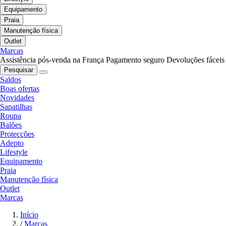
Equipamento
Praia
Manutenção física
Outlet
Marcas
Assistência pós-venda na França
Pagamento seguro
Devoluções fáceis
Pesquisar
Saldos
Boas ofertas
Novidades
Sapatilhas
Roupa
Balões
Protecções
Adepto
Lifestyle
Equipamento
Praia
Manutenção física
Outlet
Marcas
Início
/
Marcas