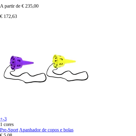
A partir de
€ 235,00
€ 172,63
+-3
1 cores
Pre-Sport
Apanhador de copos e bolas
€ 5,08