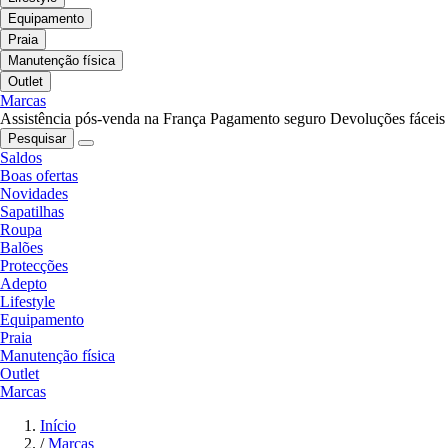
Equipamento
Praia
Manutenção física
Outlet
Marcas
Assistência pós-venda na França
Pagamento seguro
Devoluções fáceis
Pesquisar
Saldos
Boas ofertas
Novidades
Sapatilhas
Roupa
Balões
Protecções
Adepto
Lifestyle
Equipamento
Praia
Manutenção física
Outlet
Marcas
Início
/
Marcas