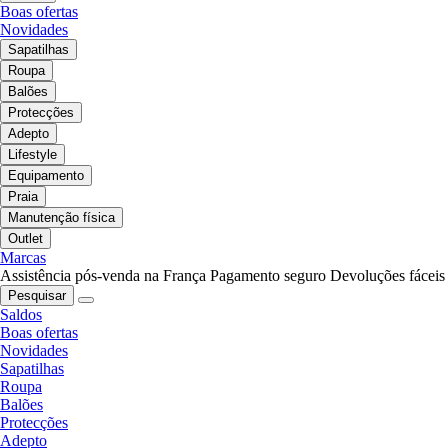
Boas ofertas
Novidades
Sapatilhas
Roupa
Balões
Protecções
Adepto
Lifestyle
Equipamento
Praia
Manutenção física
Outlet
Marcas
Assistência pós-venda na França
Pagamento seguro
Devoluções fáceis
Pesquisar
Saldos
Boas ofertas
Novidades
Sapatilhas
Roupa
Balões
Protecções
Adepto