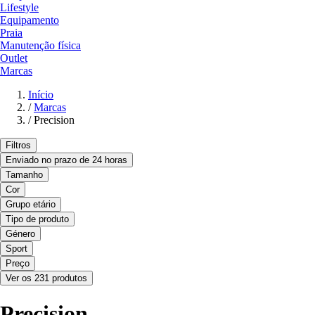
Lifestyle
Equipamento
Praia
Manutenção física
Outlet
Marcas
Início
/
Marcas
/
Precision
Filtros
Enviado no prazo de 24 horas
Tamanho
Cor
Grupo etário
Tipo de produto
Género
Sport
Preço
Ver os 231 produtos
Precision