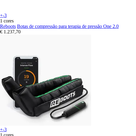
+-3
1 cores
Reboots
Botas de compressão para terapia de pressão One 2.0
€ 1.237,70
+-3
1 cores