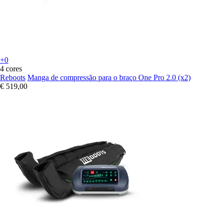
+0
4 cores
Reboots
Manga de compressão para o braço One Pro 2.0 (x2)
€ 519,00