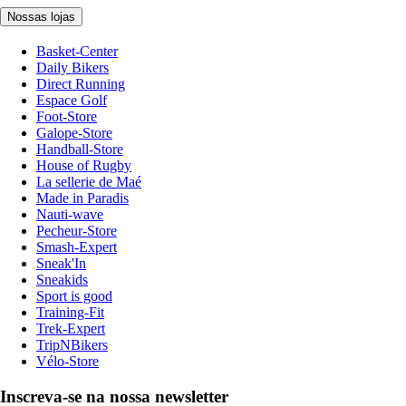
Nossas lojas
Basket-Center
Daily Bikers
Direct Running
Espace Golf
Foot-Store
Galope-Store
Handball-Store
House of Rugby
La sellerie de Maé
Made in Paradis
Nauti-wave
Pecheur-Store
Smash-Expert
Sneak'In
Sneakids
Sport is good
Training-Fit
Trek-Expert
TripNBikers
Vélo-Store
Inscreva-se na nossa newsletter