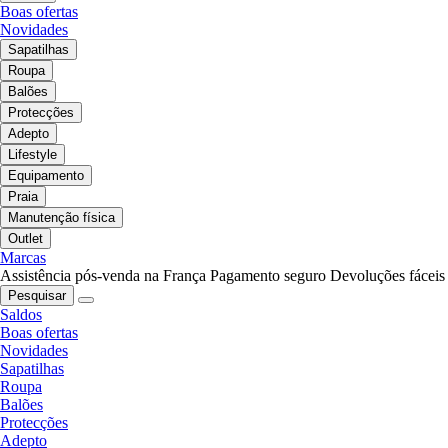
Boas ofertas
Novidades
Sapatilhas
Roupa
Balões
Protecções
Adepto
Lifestyle
Equipamento
Praia
Manutenção física
Outlet
Marcas
Assistência pós-venda na França
Pagamento seguro
Devoluções fáceis
Pesquisar
Saldos
Boas ofertas
Novidades
Sapatilhas
Roupa
Balões
Protecções
Adepto