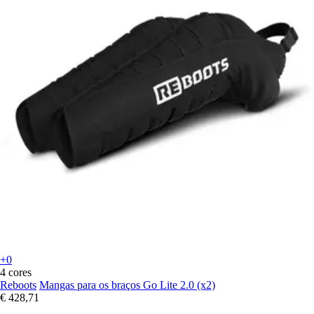
+0
4 cores
Reboots
Mangas para os braços Go Lite 2.0 (x2)
€ 428,71