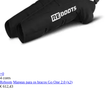
+0
4 cores
Reboots
Mangas para os braços Go One 2.0 (x2)
€ 612,43