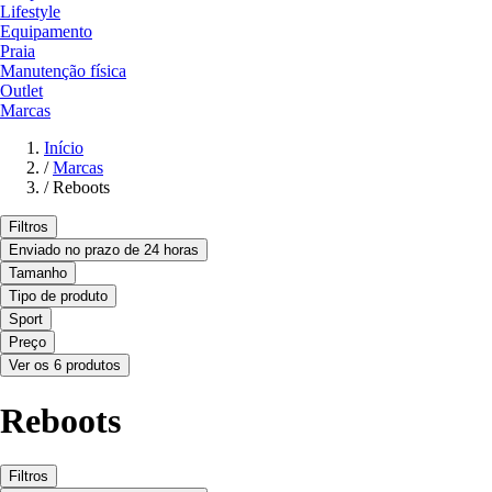
Lifestyle
Equipamento
Praia
Manutenção física
Outlet
Marcas
Início
/
Marcas
/
Reboots
Filtros
Enviado no prazo de 24 horas
Tamanho
Tipo de produto
Sport
Preço
Ver os 6 produtos
Reboots
Filtros