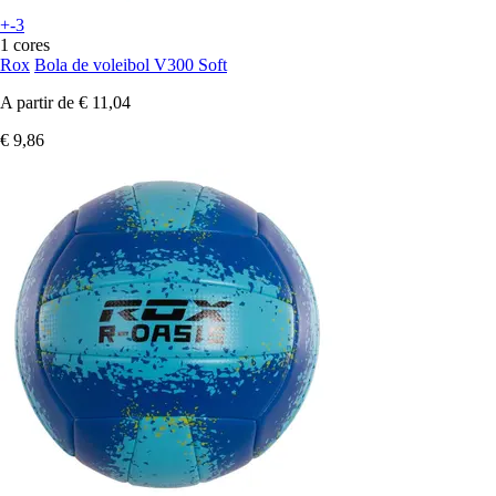
+-3
1 cores
Rox
Bola de voleibol V300 Soft
A partir de
€ 11,04
€ 9,86