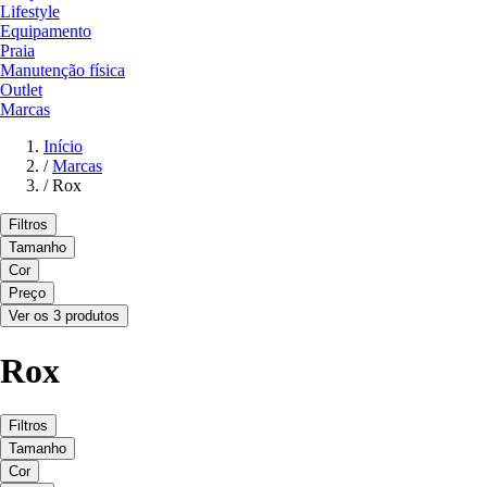
Lifestyle
Equipamento
Praia
Manutenção física
Outlet
Marcas
Início
/
Marcas
/
Rox
Filtros
Tamanho
Cor
Preço
Ver os 3 produtos
Rox
Filtros
Tamanho
Cor