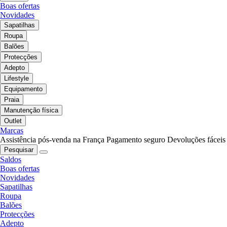
Boas ofertas
Novidades
Sapatilhas
Roupa
Balões
Protecções
Adepto
Lifestyle
Equipamento
Praia
Manutenção física
Outlet
Marcas
Assistência pós-venda na França
Pagamento seguro
Devoluções fáceis
Pesquisar
Saldos
Boas ofertas
Novidades
Sapatilhas
Roupa
Balões
Protecções
Adepto