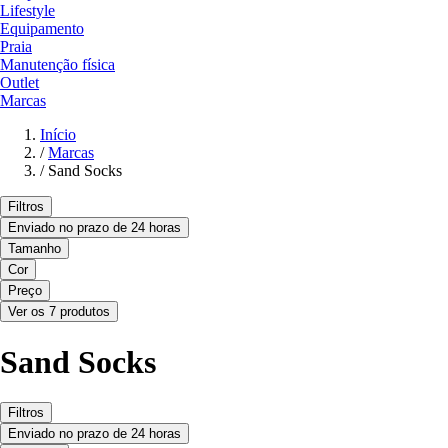
Lifestyle
Equipamento
Praia
Manutenção física
Outlet
Marcas
Início
/
Marcas
/
Sand Socks
Filtros
Enviado no prazo de 24 horas
Tamanho
Cor
Preço
Ver os 7 produtos
Sand Socks
Filtros
Enviado no prazo de 24 horas