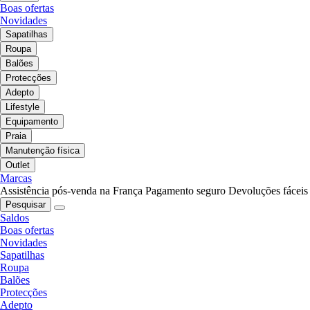
Boas ofertas
Novidades
Sapatilhas
Roupa
Balões
Protecções
Adepto
Lifestyle
Equipamento
Praia
Manutenção física
Outlet
Marcas
Assistência pós-venda na França
Pagamento seguro
Devoluções fáceis
Pesquisar
Saldos
Boas ofertas
Novidades
Sapatilhas
Roupa
Balões
Protecções
Adepto