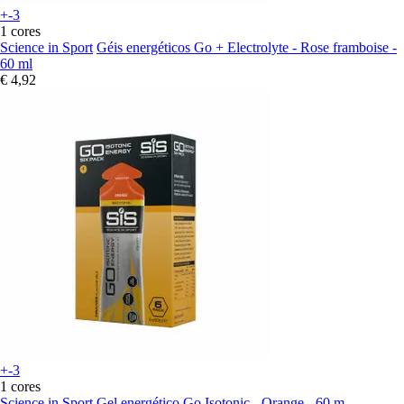
+-3
1 cores
Science in Sport
Géis energéticos Go + Electrolyte - Rose framboise -
60 ml
€ 4,92
+-3
1 cores
Science in Sport
Gel energético Go Isotonic - Orange - 60 m