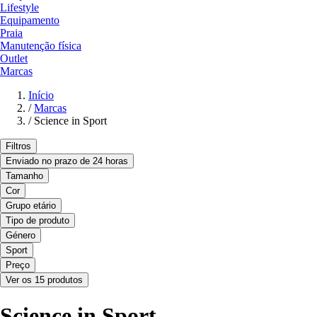
Lifestyle
Equipamento
Praia
Manutenção física
Outlet
Marcas
Início
/
Marcas
/
Science in Sport
Filtros
Enviado no prazo de 24 horas
Tamanho
Cor
Grupo etário
Tipo de produto
Género
Sport
Preço
Ver os 15 produtos
Science in Sport