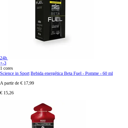
24h
+-3
1 cores
Science in Sport
Bebida energética Beta Fuel - Pomme - 60 ml
A partir de
€ 17,99
€ 15,26