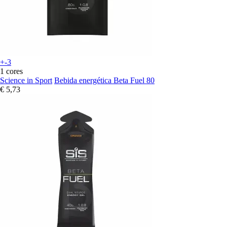
+-3
1 cores
Science in Sport
Bebida energética Beta Fuel 80
€ 5,73