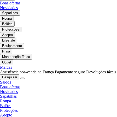
Boas ofertas
Novidades
Sapatilhas
Roupa
Balões
Protecções
Adepto
Lifestyle
Equipamento
Praia
Manutenção física
Outlet
Marcas
Assistência pós-venda na França
Pagamento seguro
Devoluções fáceis
Pesquisar
Saldos
Boas ofertas
Novidades
Sapatilhas
Roupa
Balões
Protecções
Adepto