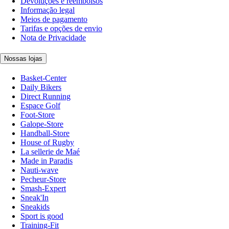
Devoluções e reembolsos
Informação legal
Meios de pagamento
Tarifas e opções de envio
Nota de Privacidade
Nossas lojas
Basket-Center
Daily Bikers
Direct Running
Espace Golf
Foot-Store
Galope-Store
Handball-Store
House of Rugby
La sellerie de Maé
Made in Paradis
Nauti-wave
Pecheur-Store
Smash-Expert
Sneak'In
Sneakids
Sport is good
Training-Fit