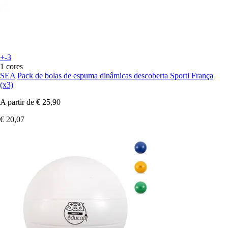
+-3
1 cores
SEA
Pack de bolas de espuma dinâmicas descoberta Sporti França
(x3)
A partir de
€ 25,90
€ 20,07