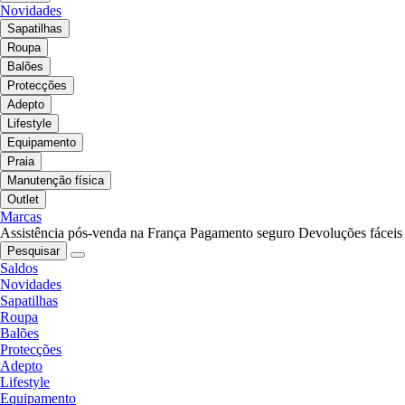
Novidades
Sapatilhas
Roupa
Balões
Protecções
Adepto
Lifestyle
Equipamento
Praia
Manutenção física
Outlet
Marcas
Assistência pós-venda na França
Pagamento seguro
Devoluções fáceis
Pesquisar
Saldos
Novidades
Sapatilhas
Roupa
Balões
Protecções
Adepto
Lifestyle
Equipamento