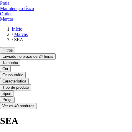
Praia
Manutenção física
Outlet
Marcas
Início
/
Marcas
/
SEA
Filtros
Enviado no prazo de 24 horas
Tamanho
Cor
Grupo etário
Característica
Tipo de produto
Sport
Preço
Ver os 40 produtos
SEA