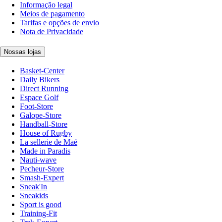
Informação legal
Meios de pagamento
Tarifas e opções de envio
Nota de Privacidade
Nossas lojas
Basket-Center
Daily Bikers
Direct Running
Espace Golf
Foot-Store
Galope-Store
Handball-Store
House of Rugby
La sellerie de Maé
Made in Paradis
Nauti-wave
Pecheur-Store
Smash-Expert
Sneak'In
Sneakids
Sport is good
Training-Fit