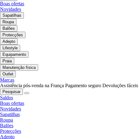
Boas ofertas
Novidades
Sapatilhas
Roupa
Balões
Protecções
Adepto
Lifestyle
Equipamento
Praia
Manutenção física
Outlet
Marcas
Assistência pós-venda na França
Pagamento seguro
Devoluções fáceis
Pesquisar
Saldos
Boas ofertas
Novidades
Sapatilhas
Roupa
Balões
Protecções
Adepto