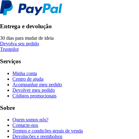
Entrega e devolução
30 dias para mudar de ideia
Devolva seu pedido
Trustpilot
Serviços
Minha conta
Centro de ajuda
Acompanhar meu pedido
Devolver meu pedido
Códigos promocionais
Sobre
Quem somos nós?
Contacte-nos
Termos e condições gerais de venda
Devoluções e reembolsos