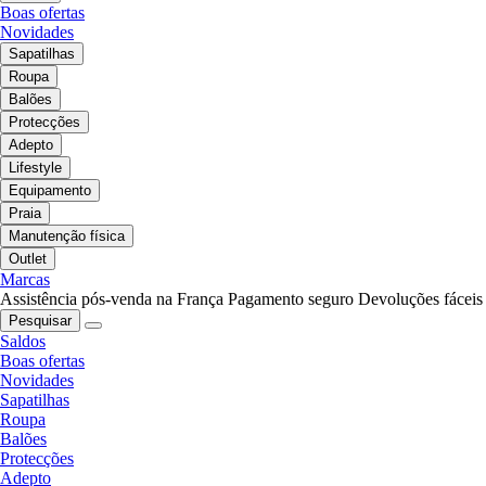
Boas ofertas
Novidades
Sapatilhas
Roupa
Balões
Protecções
Adepto
Lifestyle
Equipamento
Praia
Manutenção física
Outlet
Marcas
Assistência pós-venda na França
Pagamento seguro
Devoluções fáceis
Pesquisar
Saldos
Boas ofertas
Novidades
Sapatilhas
Roupa
Balões
Protecções
Adepto