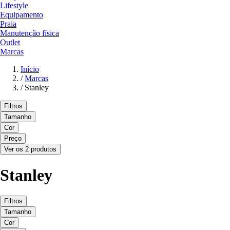
Lifestyle
Equipamento
Praia
Manutenção física
Outlet
Marcas
Início
/
Marcas
/
Stanley
Filtros
Tamanho
Cor
Preço
Ver os 2 produtos
Stanley
Filtros
Tamanho
Cor