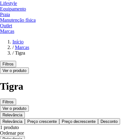
Lifestyle
Equipamento
Praia
Manutenção física
Outlet
Marcas
Início
/
Marcas
/
Tigra
Filtros
Ver o produto
Tigra
Filtros
Ver o produto
Relevância
Relevância
Preço crescente
Preço decrescente
Desconto
1 produto
Ordenar por