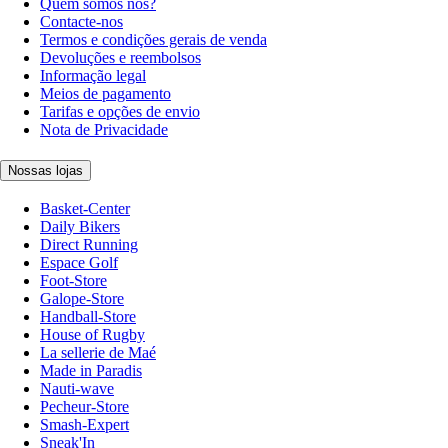
Quem somos nós?
Contacte-nos
Termos e condições gerais de venda
Devoluções e reembolsos
Informação legal
Meios de pagamento
Tarifas e opções de envio
Nota de Privacidade
Nossas lojas
Basket-Center
Daily Bikers
Direct Running
Espace Golf
Foot-Store
Galope-Store
Handball-Store
House of Rugby
La sellerie de Maé
Made in Paradis
Nauti-wave
Pecheur-Store
Smash-Expert
Sneak'In