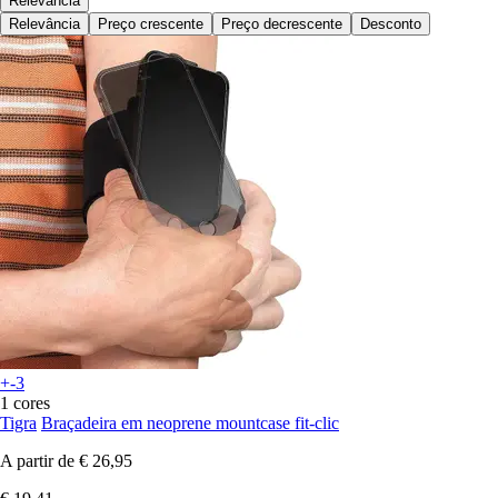
Relevância
Relevância
Preço crescente
Preço decrescente
Desconto
+-3
1 cores
Tigra
Braçadeira em neoprene mountcase fit-clic
A partir de
€ 26,95