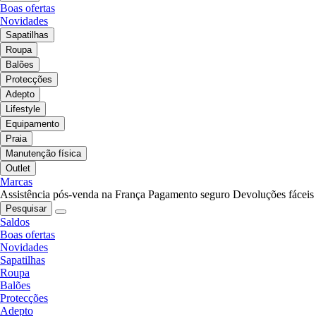
Boas ofertas
Novidades
Sapatilhas
Roupa
Balões
Protecções
Adepto
Lifestyle
Equipamento
Praia
Manutenção física
Outlet
Marcas
Assistência pós-venda na França
Pagamento seguro
Devoluções fáceis
Pesquisar
Saldos
Boas ofertas
Novidades
Sapatilhas
Roupa
Balões
Protecções
Adepto