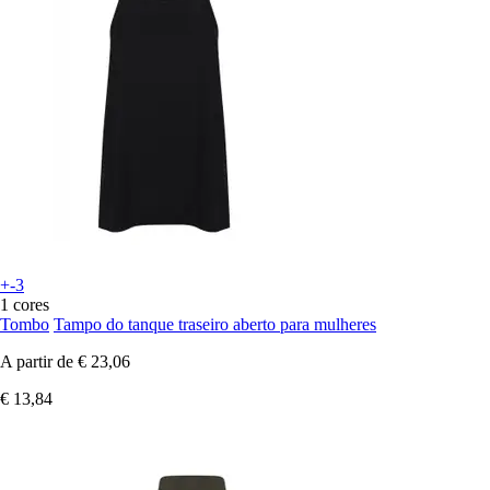
+-3
1 cores
Tombo
Tampo do tanque traseiro aberto para mulheres
A partir de
€ 23,06
€ 13,84