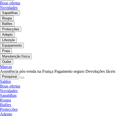
Boas ofertas
Novidades
Sapatilhas
Roupa
Balões
Protecções
Adepto
Lifestyle
Equipamento
Praia
Manutenção física
Outlet
Marcas
Assistência pós-venda na França
Pagamento seguro
Devoluções fáceis
Pesquisar
Saldos
Boas ofertas
Novidades
Sapatilhas
Roupa
Balões
Protecções
Adepto