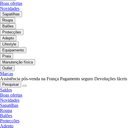
Boas ofertas
Novidades
Sapatilhas
Roupa
Balões
Protecções
Adepto
Lifestyle
Equipamento
Praia
Manutenção física
Outlet
Marcas
Assistência pós-venda na França
Pagamento seguro
Devoluções fáceis
Pesquisar
Saldos
Boas ofertas
Novidades
Sapatilhas
Roupa
Balões
Protecções
Adepto