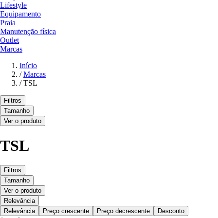
Lifestyle
Equipamento
Praia
Manutenção física
Outlet
Marcas
Início
/
Marcas
/
TSL
Filtros
Tamanho
Ver o produto
TSL
Filtros
Tamanho
Ver o produto
Relevância
Relevância
Preço crescente
Preço decrescente
Desconto