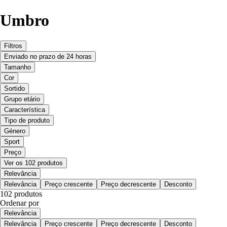
Umbro
Filtros
Enviado no prazo de 24 horas
Tamanho
Cor
Sortido
Grupo etário
Característica
Tipo de produto
Género
Sport
Preço
Ver os 102 produtos
Relevância
Relevância
Preço crescente
Preço decrescente
Desconto
102 produtos
Ordenar por
Relevância
Relevância
Preço crescente
Preço decrescente
Desconto