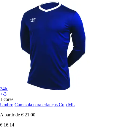
24h
+-3
1 cores
Umbro
Camisola para crianças Cup ML
A partir de
€ 21,00
€ 16,14