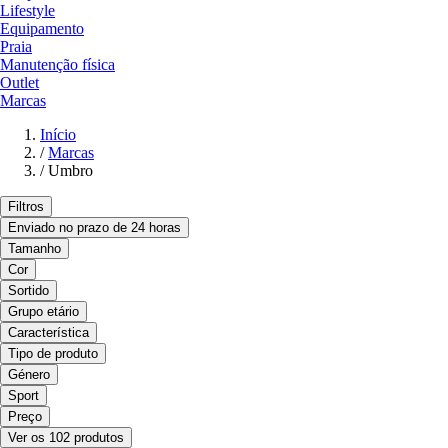
Lifestyle
Equipamento
Praia
Manutenção física
Outlet
Marcas
Início
/
Marcas
/
Umbro
Filtros
Enviado no prazo de 24 horas
Tamanho
Cor
Sortido
Grupo etário
Característica
Tipo de produto
Género
Sport
Preço
Ver os 102 produtos