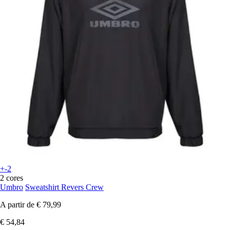
+-2
2 cores
Umbro
Sweatshirt Revers Crew
A partir de
€ 79,99
€ 54,84