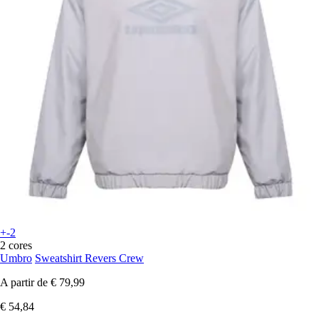
+-2
2 cores
Umbro
Sweatshirt Revers Crew
A partir de
€ 79,99
€ 54,84