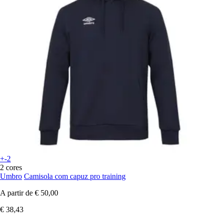
+-2
2 cores
Umbro
Camisola com capuz pro training
A partir de
€ 50,00
€ 38,43