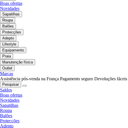
Boas ofertas
Novidades
Sapatilhas
Roupa
Balões
Protecções
Adepto
Lifestyle
Equipamento
Praia
Manutenção física
Outlet
Marcas
Assistência pós-venda na França
Pagamento seguro
Devoluções fáceis
Pesquisar
Saldos
Boas ofertas
Novidades
Sapatilhas
Roupa
Balões
Protecções
Adepto