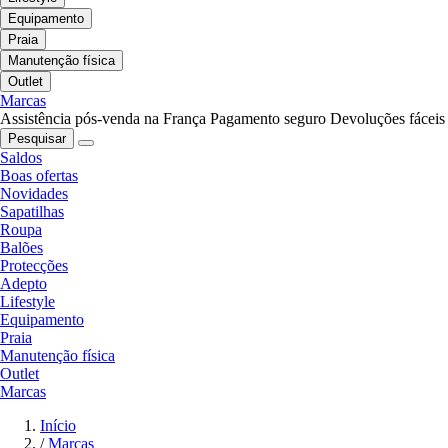
Equipamento
Praia
Manutenção física
Outlet
Marcas
Assistência pós-venda na França
Pagamento seguro
Devoluções fáceis
Pesquisar
Saldos
Boas ofertas
Novidades
Sapatilhas
Roupa
Balões
Protecções
Adepto
Lifestyle
Equipamento
Praia
Manutenção física
Outlet
Marcas
Início
/
Marcas