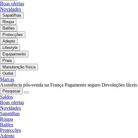
Boas ofertas
Novidades
Sapatilhas
Roupa
Balões
Protecções
Adepto
Lifestyle
Equipamento
Praia
Manutenção física
Outlet
Marcas
Assistência pós-venda na França
Pagamento seguro
Devoluções fáceis
Pesquisar
Saldos
Boas ofertas
Novidades
Sapatilhas
Roupa
Balões
Protecções
Adepto