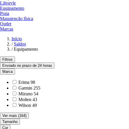
Lifestyle
Equipamento
Praia
Manutenção física
Outlet
Marcas
Início
/
Saldos
/
Equipamento
Filtros
Enviado no prazo de 24 horas
Marca
Erima
98
Garmin
255
Mizuno
54
Molten
43
Wilson
49
Ver mais
(164)
Tamanho
Cor