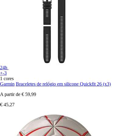
24h
+-3
1 cores
Garmin
Braceletes de relógio em silicone Quickfit 26 (x3)
A partir de
€ 59,99
€ 45,27