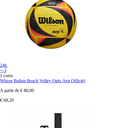
24h
+-3
1 cores
Wilson
Ballon Beach Volley Optx Avp Officiel
A partir de
€ 80,00
€ 68,20