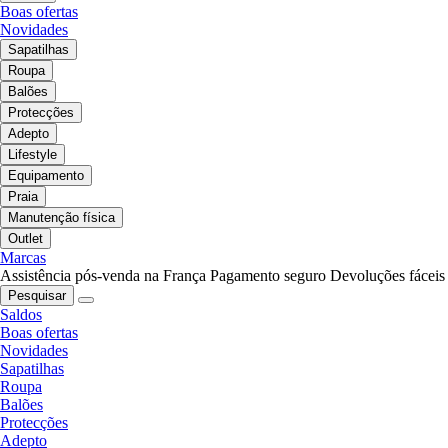
Boas ofertas
Novidades
Sapatilhas
Roupa
Balões
Protecções
Adepto
Lifestyle
Equipamento
Praia
Manutenção física
Outlet
Marcas
Assistência pós-venda na França
Pagamento seguro
Devoluções fáceis
Pesquisar
Saldos
Boas ofertas
Novidades
Sapatilhas
Roupa
Balões
Protecções
Adepto