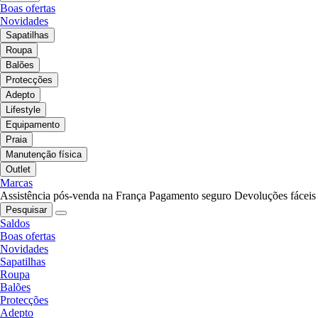
Boas ofertas
Novidades
Sapatilhas
Roupa
Balões
Protecções
Adepto
Lifestyle
Equipamento
Praia
Manutenção física
Outlet
Marcas
Assistência pós-venda na França
Pagamento seguro
Devoluções fáceis
Pesquisar
Saldos
Boas ofertas
Novidades
Sapatilhas
Roupa
Balões
Protecções
Adepto