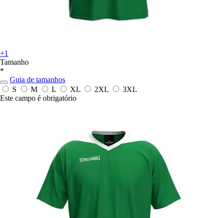
+1
Tamanho
*
Guia de tamanhos
S
M
L
XL
2XL
3XL
Este campo é obrigatório