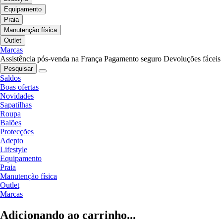
Equipamento
Praia
Manutenção física
Outlet
Marcas
Assistência pós-venda na França
Pagamento seguro
Devoluções fáceis
Pesquisar
Saldos
Boas ofertas
Novidades
Sapatilhas
Roupa
Balões
Protecções
Adepto
Lifestyle
Equipamento
Praia
Manutenção física
Outlet
Marcas
Adicionando ao carrinho...