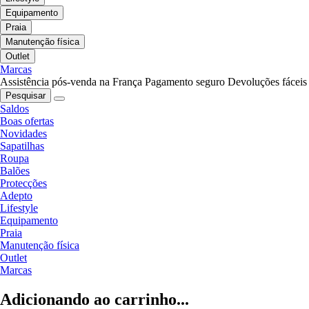
Equipamento
Praia
Manutenção física
Outlet
Marcas
Assistência pós-venda na França
Pagamento seguro
Devoluções fáceis
Pesquisar
Saldos
Boas ofertas
Novidades
Sapatilhas
Roupa
Balões
Protecções
Adepto
Lifestyle
Equipamento
Praia
Manutenção física
Outlet
Marcas
Adicionando ao carrinho...