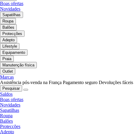
Boas ofertas
Novidades
Sapatilhas
Roupa
Balões
Protecções
Adepto
Lifestyle
Equipamento
Praia
Manutenção física
Outlet
Marcas
Assistência pós-venda na França
Pagamento seguro
Devoluções fáceis
Pesquisar
Saldos
Boas ofertas
Novidades
Sapatilhas
Roupa
Balões
Protecções
Adepto