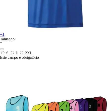
+4
Tamanho
*
S
L
2XL
Este campo é obrigatório