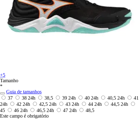
+5
Tamanho
*
Guia de tamanhos
37
38
24h
38,5
39
24h
40
24h
40,5
24h
41
24h
42
24h
42,5
24h
43
24h
44
24h
44,5
24h
45
46
24h
46,5
24h
47
24h
48,5
Este campo é obrigatório