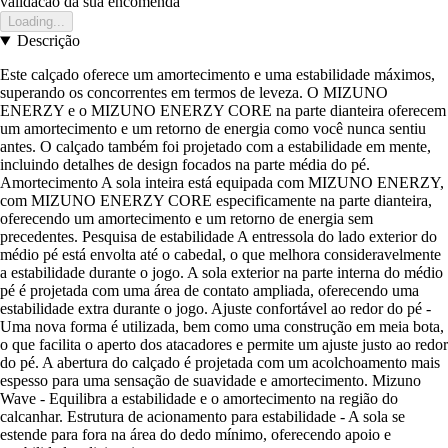
validacao da sua encomenda
Loading...
Descrição
Este calçado oferece um amortecimento e uma estabilidade máximos,
superando os concorrentes em termos de leveza. O MIZUNO
ENERZY e o MIZUNO ENERZY CORE na parte dianteira oferecem
um amortecimento e um retorno de energia como você nunca sentiu
antes. O calçado também foi projetado com a estabilidade em mente,
incluindo detalhes de design focados na parte média do pé.
Amortecimento A sola inteira está equipada com MIZUNO ENERZY,
com MIZUNO ENERZY CORE especificamente na parte dianteira,
oferecendo um amortecimento e um retorno de energia sem
precedentes. Pesquisa de estabilidade A entressola do lado exterior do
médio pé está envolta até o cabedal, o que melhora consideravelmente
a estabilidade durante o jogo. A sola exterior na parte interna do médio
pé é projetada com uma área de contato ampliada, oferecendo uma
estabilidade extra durante o jogo. Ajuste confortável ao redor do pé -
Uma nova forma é utilizada, bem como uma construção em meia bota,
o que facilita o aperto dos atacadores e permite um ajuste justo ao redor
do pé. A abertura do calçado é projetada com um acolchoamento mais
espesso para uma sensação de suavidade e amortecimento. Mizuno
Wave - Equilibra a estabilidade e o amortecimento na região do
calcanhar. Estrutura de acionamento para estabilidade - A sola se
estende para fora na área do dedo mínimo, oferecendo apoio e