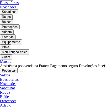
Boas ofertas
Novidades
Sapatilhas
Roupa
Balões
Protecções
Adepto
Lifestyle
Equipamento
Praia
Manutenção física
Outlet
Marcas
Assistência pós-venda na França
Pagamento seguro
Devoluções fáceis
Pesquisar
Saldos
Boas ofertas
Novidades
Sapatilhas
Roupa
Balões
Protecções
Adepto