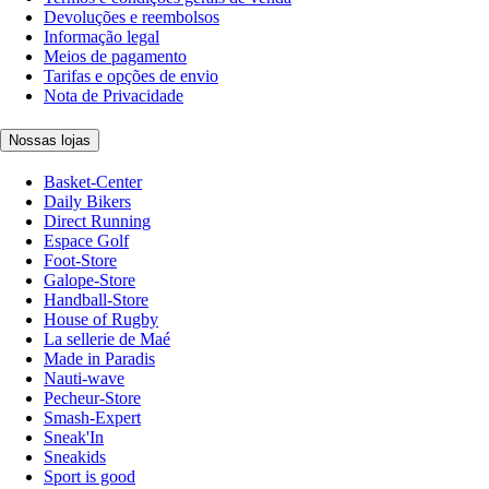
Devoluções e reembolsos
Informação legal
Meios de pagamento
Tarifas e opções de envio
Nota de Privacidade
Nossas lojas
Basket-Center
Daily Bikers
Direct Running
Espace Golf
Foot-Store
Galope-Store
Handball-Store
House of Rugby
La sellerie de Maé
Made in Paradis
Nauti-wave
Pecheur-Store
Smash-Expert
Sneak'In
Sneakids
Sport is good