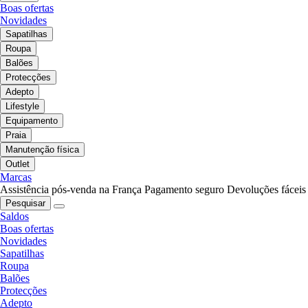
Boas ofertas
Novidades
Sapatilhas
Roupa
Balões
Protecções
Adepto
Lifestyle
Equipamento
Praia
Manutenção física
Outlet
Marcas
Assistência pós-venda na França
Pagamento seguro
Devoluções fáceis
Pesquisar
Saldos
Boas ofertas
Novidades
Sapatilhas
Roupa
Balões
Protecções
Adepto