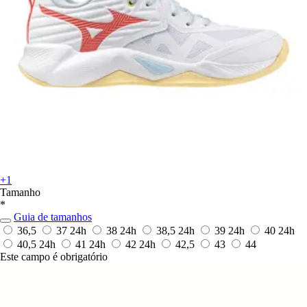
+1
Tamanho
*
Guia de tamanhos
36,5
37
24h
38
24h
38,5
24h
39
24h
40
24h
40,5
24h
41
24h
42
24h
42,5
43
44
Este campo é obrigatório