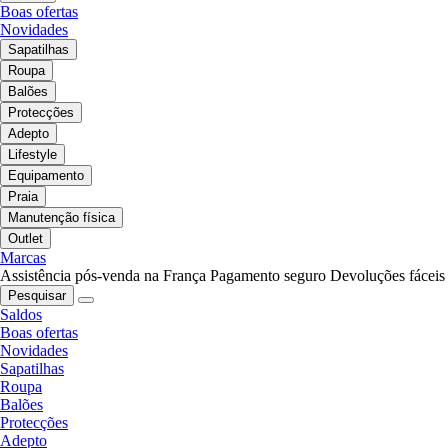
Boas ofertas
Novidades
Sapatilhas
Roupa
Balões
Protecções
Adepto
Lifestyle
Equipamento
Praia
Manutenção física
Outlet
Marcas
Assistência pós-venda na França
Pagamento seguro
Devoluções fáceis
Pesquisar
Saldos
Boas ofertas
Novidades
Sapatilhas
Roupa
Balões
Protecções
Adepto