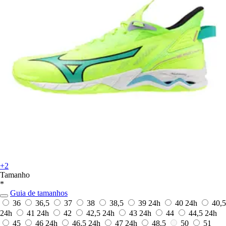
+2
Tamanho
*
Guia de tamanhos
36
36,5
37
38
38,5
39
24h
40
24h
40,5
24h
41
24h
42
42,5
24h
43
24h
44
44,5
24h
45
46
24h
46,5
24h
47
24h
48,5
50
51