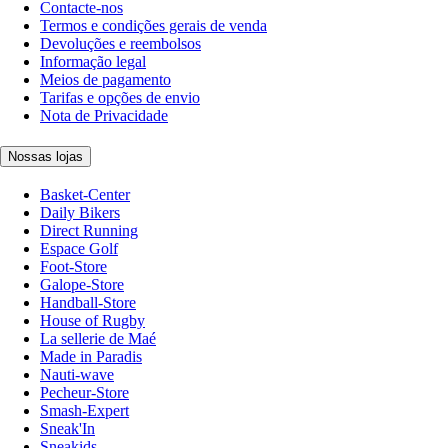
Contacte-nos
Termos e condições gerais de venda
Devoluções e reembolsos
Informação legal
Meios de pagamento
Tarifas e opções de envio
Nota de Privacidade
Nossas lojas
Basket-Center
Daily Bikers
Direct Running
Espace Golf
Foot-Store
Galope-Store
Handball-Store
House of Rugby
La sellerie de Maé
Made in Paradis
Nauti-wave
Pecheur-Store
Smash-Expert
Sneak'In
Sneakids