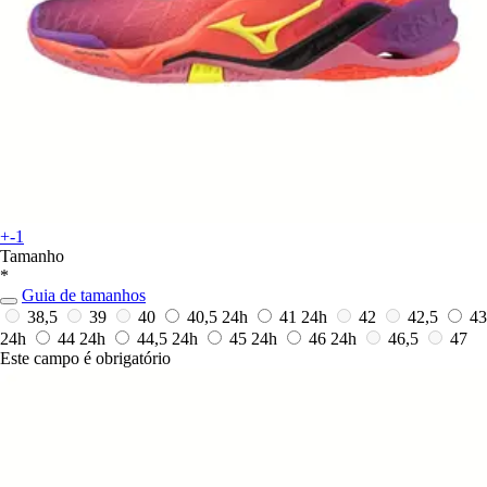
+-1
Tamanho
*
Guia de tamanhos
38,5
39
40
40,5
24h
41
24h
42
42,5
43
24h
44
24h
44,5
24h
45
24h
46
24h
46,5
47
Este campo é obrigatório