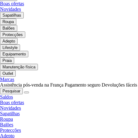
Boas ofertas
Novidades
Sapatilhas
Roupa
Balões
Protecções
Adepto
Lifestyle
Equipamento
Praia
Manutenção física
Outlet
Marcas
Assistência pós-venda na França
Pagamento seguro
Devoluções fáceis
Pesquisar
Saldos
Boas ofertas
Novidades
Sapatilhas
Roupa
Balões
Protecções
Adepto