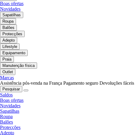
Boas ofertas
Novidades
Sapatilhas
Roupa
Balões
Protecções
Adepto
Lifestyle
Equipamento
Praia
Manutenção física
Outlet
Marcas
Assistência pós-venda na França
Pagamento seguro
Devoluções fáceis
Pesquisar
Saldos
Boas ofertas
Novidades
Sapatilhas
Roupa
Balões
Protecções
Adepto