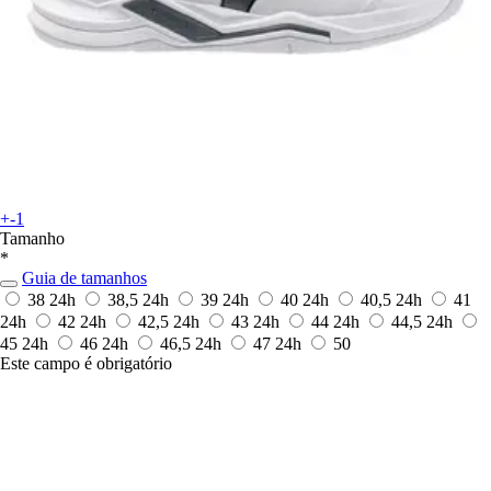
+-1
Tamanho
*
Guia de tamanhos
38
24h
38,5
24h
39
24h
40
24h
40,5
24h
41
24h
42
24h
42,5
24h
43
24h
44
24h
44,5
24h
45
24h
46
24h
46,5
24h
47
24h
50
Este campo é obrigatório