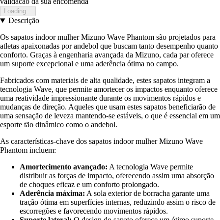
validacao da sua encomenda
Loading...
Descrição
Os sapatos indoor mulher Mizuno Wave Phantom são projetados para
atletas apaixonadas por andebol que buscam tanto desempenho quanto
conforto. Graças à engenharia avançada da Mizuno, cada par oferece
um suporte excepcional e uma aderência ótima no campo.
Fabricados com materiais de alta qualidade, estes sapatos integram a
tecnologia Wave, que permite amortecer os impactos enquanto oferece
uma reatividade impressionante durante os movimentos rápidos e
mudanças de direção. Aqueles que usam estes sapatos beneficiarão de
uma sensação de leveza mantendo-se estáveis, o que é essencial em um
esporte tão dinâmico como o andebol.
As características-chave dos sapatos indoor mulher Mizuno Wave
Phantom incluem:
Amortecimento avançado:
A tecnologia Wave permite
distribuir as forças de impacto, oferecendo assim uma absorção
de choques eficaz e um conforto prolongado.
Aderência máxima:
A sola exterior de borracha garante uma
tração ótima em superfícies internas, reduzindo assim o risco de
escorregões e favorecendo movimentos rápidos.
Suporte lateral:
O design do sapato oferece um ótimo suporte