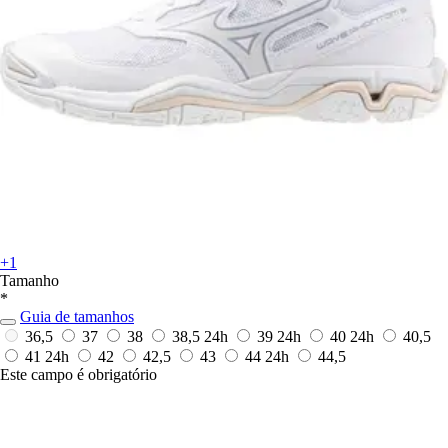
+1
Tamanho
*
Guia de tamanhos
36,5
37
38
38,5
24h
39
24h
40
24h
40,5
41
24h
42
42,5
43
44
24h
44,5
Este campo é obrigatório