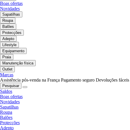
Boas ofertas
Novidades
Sapatilhas
Roupa
Balões
Protecções
Adepto
Lifestyle
Equipamento
Praia
Manutenção física
Outlet
Marcas
Assistência pós-venda na França
Pagamento seguro
Devoluções fáceis
Pesquisar
Saldos
Boas ofertas
Novidades
Sapatilhas
Roupa
Balões
Protecções
Adepto