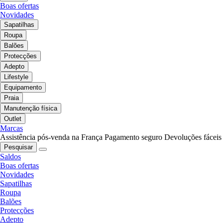
Boas ofertas
Novidades
Sapatilhas
Roupa
Balões
Protecções
Adepto
Lifestyle
Equipamento
Praia
Manutenção física
Outlet
Marcas
Assistência pós-venda na França
Pagamento seguro
Devoluções fáceis
Pesquisar
Saldos
Boas ofertas
Novidades
Sapatilhas
Roupa
Balões
Protecções
Adepto