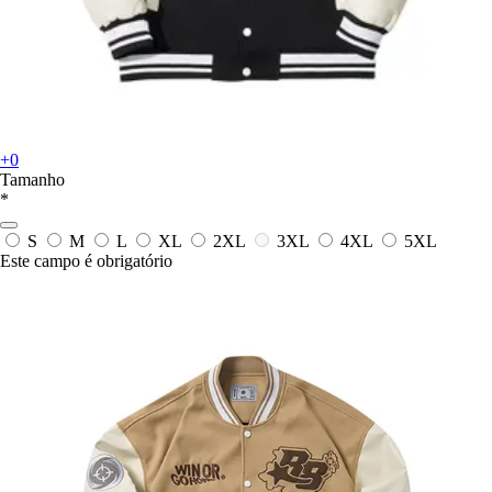
+0
Tamanho
*
S
M
L
XL
2XL
3XL
4XL
5XL
Este campo é obrigatório