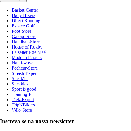
Basket-Center
Daily Bikers
Direct Running
Espace Golf
Foot-Store
Galope-Store
Handball-Store
House of Rugby
La sellerie de Maé
Made in Paradis
Nauti-wave
Pecheur-Store
Smash-Expert
Sneak'In
Sneakids
Sport is good
Training-Fit
Trek-Expert
TripNBikers
Vélo-Store
Inscreva-se na nossa newsletter