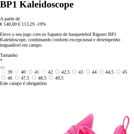
BP1 Kaleidoscope
A partir de
€ 140,00
€ 113,29
-19%
Eleve o seu jogo com os Sapatos de basquetebol Rigorer BP1
Kaleidoscope, combinando conforto excepcional e desempenho
inigualável em campo.
Tamanho
*
39
40
41
42
42,5
43
44
44,5
45
46
47,5
48,5
49,5
Este campo é obrigatório