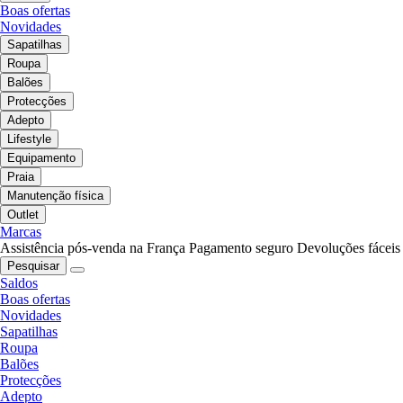
Boas ofertas
Novidades
Sapatilhas
Roupa
Balões
Protecções
Adepto
Lifestyle
Equipamento
Praia
Manutenção física
Outlet
Marcas
Assistência pós-venda na França
Pagamento seguro
Devoluções fáceis
Pesquisar
Saldos
Boas ofertas
Novidades
Sapatilhas
Roupa
Balões
Protecções
Adepto