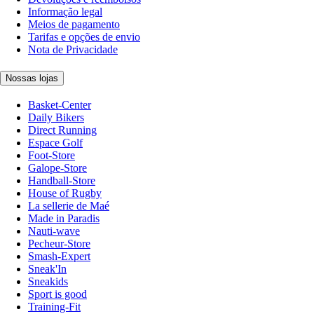
Informação legal
Meios de pagamento
Tarifas e opções de envio
Nota de Privacidade
Nossas lojas
Basket-Center
Daily Bikers
Direct Running
Espace Golf
Foot-Store
Galope-Store
Handball-Store
House of Rugby
La sellerie de Maé
Made in Paradis
Nauti-wave
Pecheur-Store
Smash-Expert
Sneak'In
Sneakids
Sport is good
Training-Fit