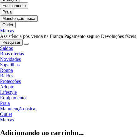
Equipamento
Praia
Manutenção física
Outlet
Marcas
Assistência pós-venda na França
Pagamento seguro
Devoluções fáceis
Pesquisar
Saldos
Boas ofertas
Novidades
Sapatilhas
Roupa
Balões
Protecções
Adepto
Lifestyle
Equipamento
Praia
Manutenção física
Outlet
Marcas
Adicionando ao carrinho...