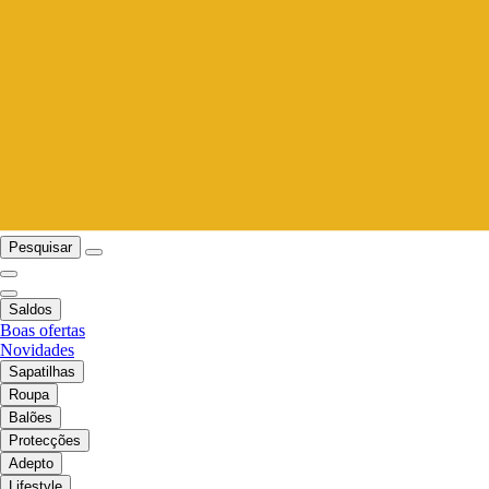
Pesquisar
Saldos
Boas ofertas
Novidades
Sapatilhas
Roupa
Balões
Protecções
Adepto
Lifestyle