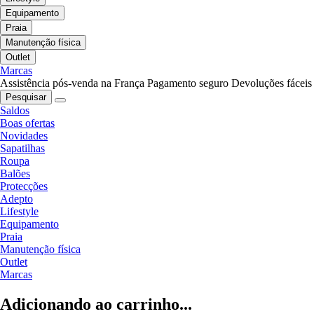
Equipamento
Praia
Manutenção física
Outlet
Marcas
Assistência pós-venda na França
Pagamento seguro
Devoluções fáceis
Pesquisar
Saldos
Boas ofertas
Novidades
Sapatilhas
Roupa
Balões
Protecções
Adepto
Lifestyle
Equipamento
Praia
Manutenção física
Outlet
Marcas
Adicionando ao carrinho...