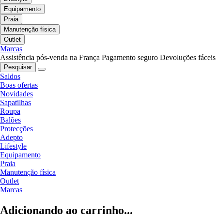
Equipamento
Praia
Manutenção física
Outlet
Marcas
Assistência pós-venda na França
Pagamento seguro
Devoluções fáceis
Pesquisar
Saldos
Boas ofertas
Novidades
Sapatilhas
Roupa
Balões
Protecções
Adepto
Lifestyle
Equipamento
Praia
Manutenção física
Outlet
Marcas
Adicionando ao carrinho...