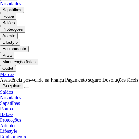
Novidades
Sapatilhas
Roupa
Balões
Protecções
Adepto
Lifestyle
Equipamento
Praia
Manutenção física
Outlet
Marcas
Assistência pós-venda na França
Pagamento seguro
Devoluções fáceis
Pesquisar
Saldos
Novidades
Sapatilhas
Roupa
Balões
Protecções
Adepto
Lifestyle
Equipamento