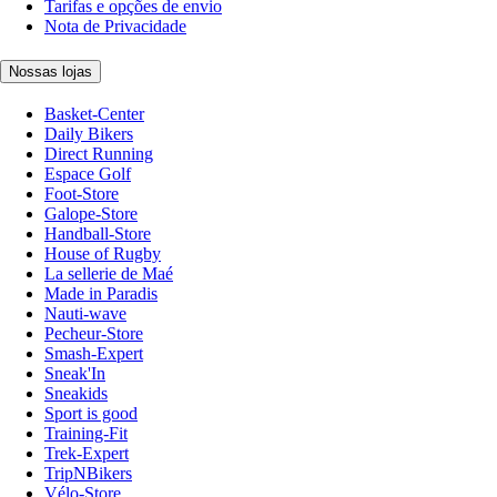
Tarifas e opções de envio
Nota de Privacidade
Nossas lojas
Basket-Center
Daily Bikers
Direct Running
Espace Golf
Foot-Store
Galope-Store
Handball-Store
House of Rugby
La sellerie de Maé
Made in Paradis
Nauti-wave
Pecheur-Store
Smash-Expert
Sneak'In
Sneakids
Sport is good
Training-Fit
Trek-Expert
TripNBikers
Vélo-Store