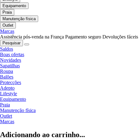
Equipamento
Praia
Manutenção física
Outlet
Marcas
Assistência pós-venda na França
Pagamento seguro
Devoluções fáceis
Pesquisar
Saldos
Boas ofertas
Novidades
Sapatilhas
Roupa
Balões
Protecções
Adepto
Lifestyle
Equipamento
Praia
Manutenção física
Outlet
Marcas
Adicionando ao carrinho...