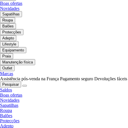
Boas ofertas
Novidades
Sapatilhas
Roupa
Balões
Protecções
Adepto
Lifestyle
Equipamento
Praia
Manutenção física
Outlet
Marcas
Assistência pós-venda na França
Pagamento seguro
Devoluções fáceis
Pesquisar
Saldos
Boas ofertas
Novidades
Sapatilhas
Roupa
Balões
Protecções
Adepto