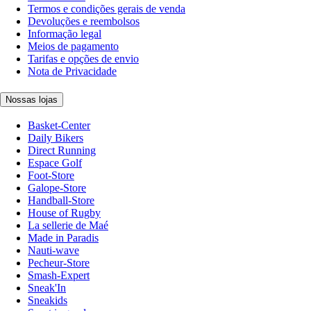
Termos e condições gerais de venda
Devoluções e reembolsos
Informação legal
Meios de pagamento
Tarifas e opções de envio
Nota de Privacidade
Nossas lojas
Basket-Center
Daily Bikers
Direct Running
Espace Golf
Foot-Store
Galope-Store
Handball-Store
House of Rugby
La sellerie de Maé
Made in Paradis
Nauti-wave
Pecheur-Store
Smash-Expert
Sneak'In
Sneakids