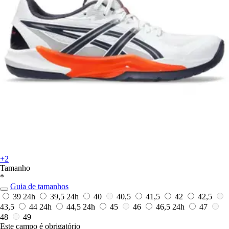
+2
Tamanho
*
Guia de tamanhos
39
24h
39,5
24h
40
40,5
41,5
42
42,5
43,5
44
24h
44,5
24h
45
46
46,5
24h
47
48
49
Este campo é obrigatório