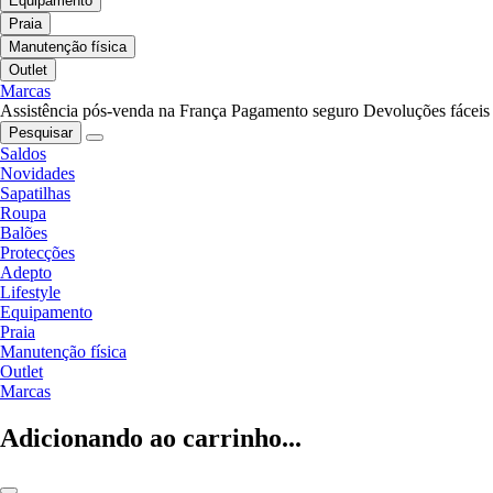
Equipamento
Praia
Manutenção física
Outlet
Marcas
Assistência pós-venda na França
Pagamento seguro
Devoluções fáceis
Pesquisar
Saldos
Novidades
Sapatilhas
Roupa
Balões
Protecções
Adepto
Lifestyle
Equipamento
Praia
Manutenção física
Outlet
Marcas
Adicionando ao carrinho...