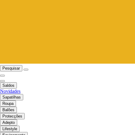
Pesquisar
Saldos
Novidades
Sapatilhas
Roupa
Balões
Protecções
Adepto
Lifestyle