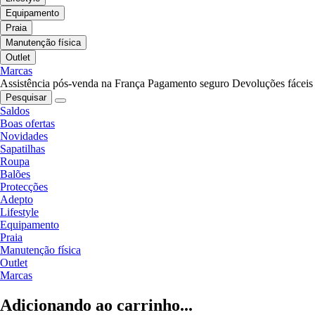
Equipamento
Praia
Manutenção física
Outlet
Marcas
Assistência pós-venda na França
Pagamento seguro
Devoluções fáceis
Pesquisar
Saldos
Boas ofertas
Novidades
Sapatilhas
Roupa
Balões
Protecções
Adepto
Lifestyle
Equipamento
Praia
Manutenção física
Outlet
Marcas
Adicionando ao carrinho...