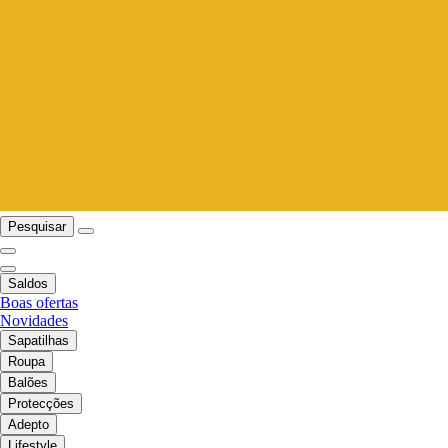
Pesquisar
Saldos
Boas ofertas
Novidades
Sapatilhas
Roupa
Balões
Protecções
Adepto
Lifestyle