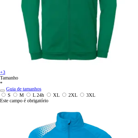
+3
Tamanho
*
Guia de tamanhos
S
M
L
24h
XL
2XL
3XL
Este campo é obrigatório