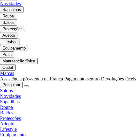
Novidades
Sapatilhas
Roupa
Balões
Protecções
Adepto
Lifestyle
Equipamento
Praia
Manutenção física
Outlet
Marcas
Assistência pós-venda na França
Pagamento seguro
Devoluções fáceis
Pesquisar
Saldos
Novidades
Sapatilhas
Roupa
Balões
Protecções
Adepto
Lifestyle
Equipamento