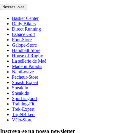
Nossas lojas
Basket-Center
Daily Bikers
Direct Running
Espace Golf
Foot-Store
Galope-Store
Handball-Store
House of Rugby
La sellerie de Maé
Made in Paradis
Nauti-wave
Pecheur-Store
Smash-Expert
Sneak'In
Sneakids
Sport is good
Training-Fit
Trek-Expert
TripNBikers
Vélo-Store
Inscreva-se na nossa newsletter